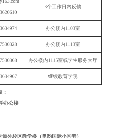
@163.com
3个工作日内反馈
53620610
53634974
办公楼内1103室
87530328
办公楼内1113室
87530368
办公楼内1115室或学生服务大厅
53634967
继续教育学院
点：
学办公楼
学道外校区教学楼（奥韵国际小区旁）