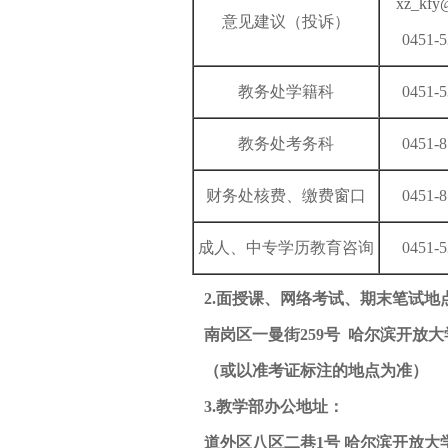
xz_kfy
意见建议（投诉）
0451-
教务处学籍科
0451-
教务处考务科
0451-
财务处核费、缴费窗口
0451-
成人、中专学历教育咨询
0451-
2
.
面授课、网络考试、期末笔试地
南岗区一曼街2
59
号
哈尔滨开放大
（或以准考证标注的地点为准）
3
.
教学部办公地址：
道外区八区二巷
1号
哈尔滨开放大