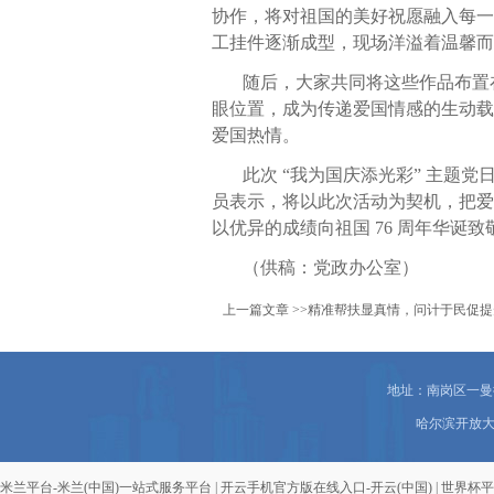
协作，将对祖国的美好祝愿融入每一
工挂件逐渐成型，现场洋溢着温馨而
随后，大家共同将这些作品布置在多
眼位置，成为传递爱国情感的生动载
爱国热情。
此次 “我为国庆添光彩” 主题党
员表示，将以此次活动为契机，把爱
以优异的成绩向祖国 76 周年华诞致
（供稿：党政办公室）
上一篇文章 >>精准帮扶显真情，问计于民促
地址：南岗区一曼街259
哈尔滨开放大
米兰平台-米兰(中国)一站式服务平台
|
开云手机官方版在线入口-开云(中国)
|
世界杯平