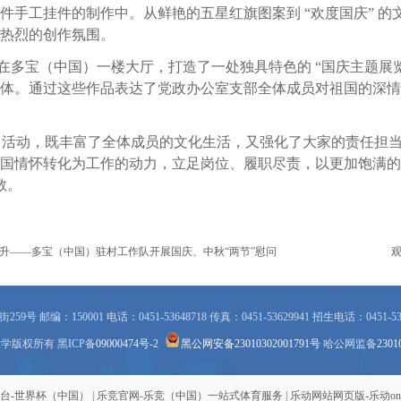
件手工挂件的制作中。从鲜艳的五星红旗图案到 “欢度国庆” 
热烈的创作氛围。
宝（中国）一楼大厅，打造了一处独具特色的 “国庆主题展览
体。通过这些作品表达了党政办公室支部全体成员对祖国的深情
日活动，既丰富了全体成员的文化生活，又强化了大家的责任担
国情怀转化为工作的动力，立足岗位、履职尽责，以更加饱满的
敬。
提升——多宝（中国）驻村工作队开展国庆、中秋“两节”慰问
观
号 邮编：150001 电话：0451-53648718 传真：0451-53629941 招生电话：0451-5364
学版权所有 黑ICP备
09000474号-2
黑公网安备23010302001791号
哈公网监备
2301
台-世界杯（中国）
|
乐竞官网-乐竞（中国）一站式体育服务
|
乐动网站网页版-乐动onli