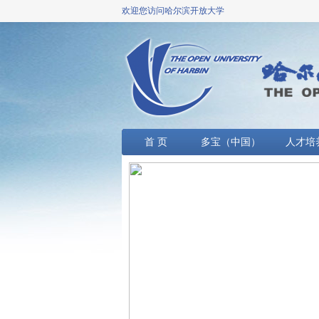
欢迎您访问哈尔滨开放大学
首 页
多宝（中国）
人才培
概况