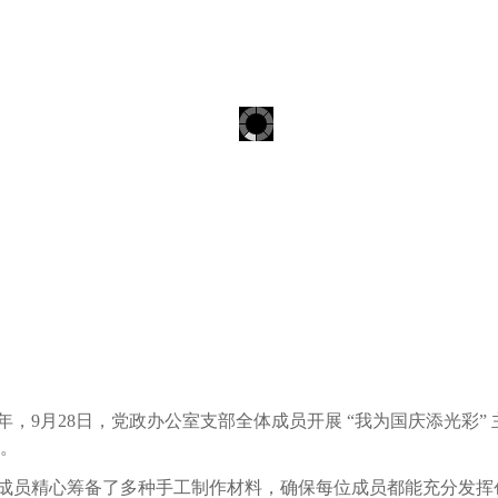
，9月28日，党政办公室支部全体成员开展 “我为国庆添光彩”
。
员精心筹备了多种手工制作材料，确保每位成员都能充分发挥