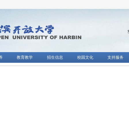
养
教育教学
招生信息
校园文化
支持服务