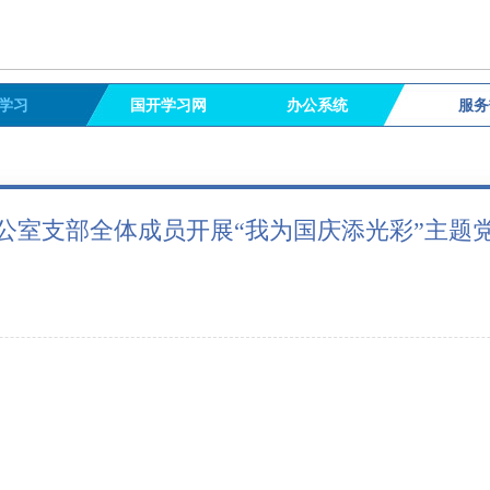
学习
国开学习网
办公系统
服务
公室支部全体成员开展“我为国庆添光彩”主题