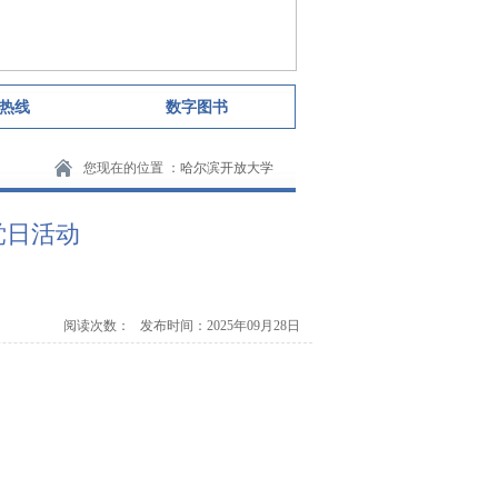
热线
数字图书
您现在的位置 ：
哈尔滨开放大学
党日活动
阅读次数：
发布时间：2025年09月28日